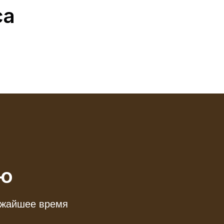
са
ию
лижайшее время