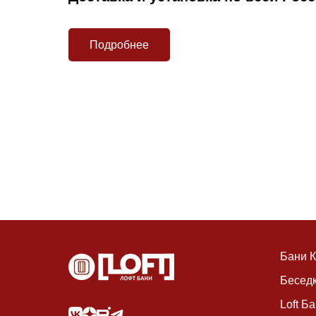
Подробнее
Бани 
Бесед
Loft Б