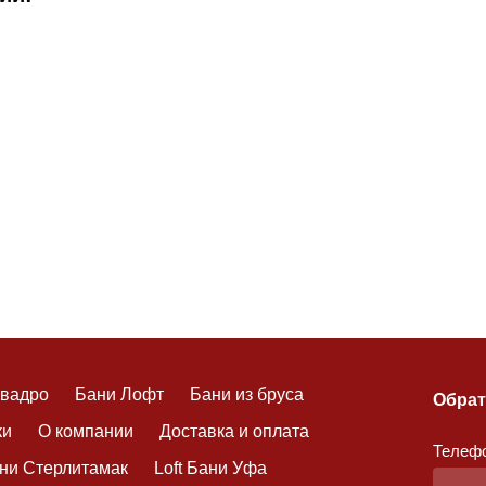
Квадро
Бани Лофт
Бани из бруса
Обрат
ки
О компании
Доставка и оплата
Телефо
ани Стерлитамак
Loft Бани Уфа