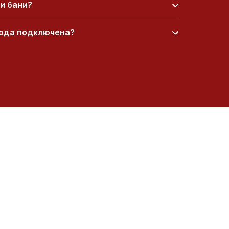
и бани?
вода подключена?